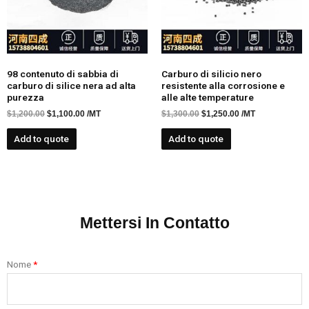
98 contenuto di sabbia di
Carburo di silicio nero
carburo di silice nera ad alta
resistente alla corrosione e
purezza
alle alte temperature
$
1,200.00
$
1,100.00
/MT
$
1,300.00
$
1,250.00
/MT
Add to quote
Add to quote
Mettersi In Contatto
Nome