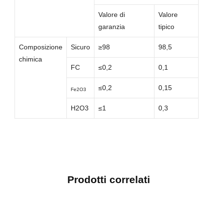
Valore di
Valore
garanzia
tipico
Composizione
Sicuro
≥98
98,5
chimica
FC
≤0,2
0,1
≤0,2
0,15
Fe2O3
H2O3
≤1
0,3
Prodotti correlati