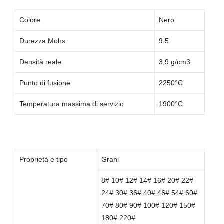
Colore
Nero
Durezza Mohs
9.5
Densità reale
3,9 g/cm3
Punto di fusione
2250°C
Temperatura massima di servizio
1900°C
Proprietà e tipo
Grani
8# 10# 12# 14# 16# 20# 22#
24# 30# 36# 40# 46# 54# 60#
70# 80# 90# 100# 120# 150#
180# 220#