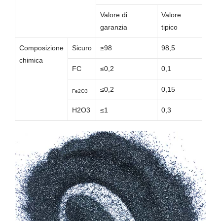
Valore di
Valore
garanzia
tipico
Composizione
Sicuro
≥98
98,5
chimica
FC
≤0,2
0,1
≤0,2
0,15
Fe2O3
H2O3
≤1
0,3