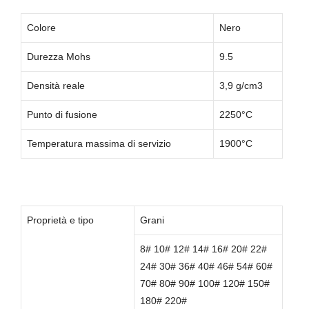
Colore
Nero
Durezza Mohs
9.5
Densità reale
3,9 g/cm3
Punto di fusione
2250°C
Temperatura massima di servizio
1900°C
Proprietà e tipo
Grani
8# 10# 12# 14# 16# 20# 22#
24# 30# 36# 40# 46# 54# 60#
70# 80# 90# 100# 120# 150#
180# 220#