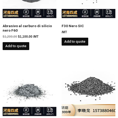
Abrasivo al carburo di silicio
F30 Nero SIC
nero F60
/MT
$
1,200.00
$
1,100.00
/MT
Add to quote
Add to quote